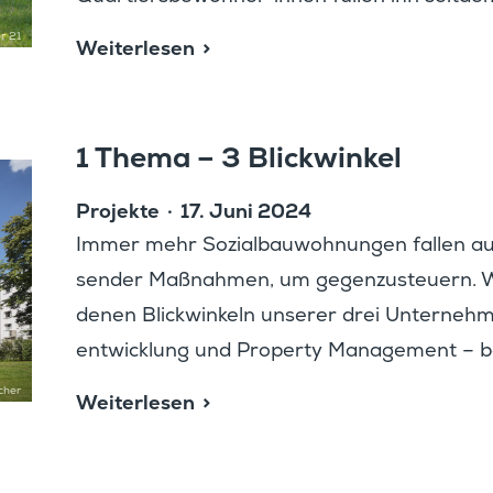
r 21
Weiter­lesen
1 Thema – 3 Blickwinkel
Projekte
17. Juni 2024
Immer mehr Sozial­bau­woh­nungen fallen a
sender Maßnahmen, um gegen­zu­steuern. W
denen Blick­win­keln unserer drei Unter­ne
ent­wick­lung und Property Manage­ment – b
cher
Weiter­lesen