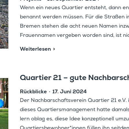
Wenn ein neues Quartier entsteht, dann en
benannt werden müssen. Für die Straßen i
Bremen stehen die acht neuen Namen inzwi­s
Frauen­namen vergeben worden sind, ist nich
emen
Weiter­lesen
Quartier 21 – gute Nachbar­sc
Rückblicke
17. Juni 2024
Der Nachbar­schafts­verein Quartier 21 e.V. i
dieses Quartiers­ma­nage­ment hatte damals 
lern oblag es, diese Idee konzep­tio­nell um
Quartiersbewohner*innen füllen ihn seitdem