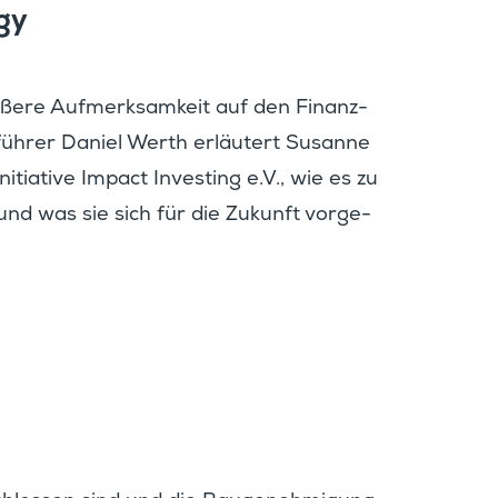
gy
ößere Aufmerk­sam­keit auf den Finanz­
führer Daniel Werth erläu­tert Susanne
itia­tive Impact Inves­ting e.V., wie es zu
nd was sie sich für die Zukunft vorge­