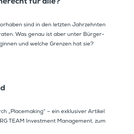
he­recht für alle?
u­vor­haben sind in den letzten Jahrzehnten
eraten. Was genau ist aber unter Bürger­
 beginnen und welche Grenzen hat sie?
nd
ch „Place­ma­king“ – ein exklu­siver Artikel
URG TEAM Invest­ment Manage­ment, zum