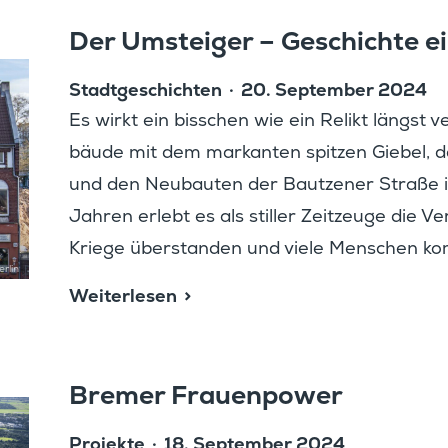
Der Umsteiger – Geschichte e
Stadt­ge­schichten
20. September 2024
Es wirkt ein bisschen wie ein Relikt längst v
bäude mit dem markanten spitzen Giebel, 
und den Neubauten der Bautz­ener Straße in
Jahren erlebt es als stiller Zeitzeuge die V
Kriege überstanden und viele Menschen 
erlin
Weiter­lesen
Bremer Frauen­power
Projekte
18. September 2024