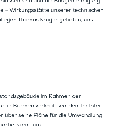
hlossen sind und die Bauge­neh­mi­gung
lle – Wirkungs­stätte unserer techni­schen
 Kollegen Thomas Krüger gebeten, uns
Bestands­ge­bäude im Rahmen der
tel in Bremen verkauft worden. Im Inter­
ier über seine Pläne für die Umwand­lung
Quartierszentrum.