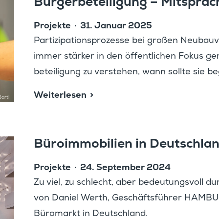
Bürger­be­tei­li­gung – Mitspra­c
Projekte
31. Januar 2025
Parti­zi­pa­ti­ons­pro­zesse bei großen Neuba
immer stärker in den öffent­li­chen Fokus g
be­tei­li­gung zu verstehen, wann sollte sie
Weiter­lesen
artl
Büroim­mo­bi­lien in Deutschla
Projekte
24. September 2024
Zu viel, zu schlecht, aber bedeu­tungs­voll dur
von Daniel Werth, Geschäfts­führer HAMB
Büromarkt in Deutschland.