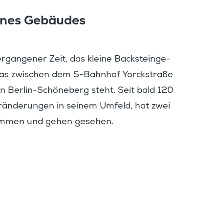
ines Gebäudes
ergan­gener Zeit, das kleine Backstein­ge­
das zwischen dem S-Bahnhof Yorck­straße
 Berlin-Schöne­­berg steht. Seit bald 120
erän­de­rungen in seinem Umfeld, hat zwei
kommen und gehen gesehen.