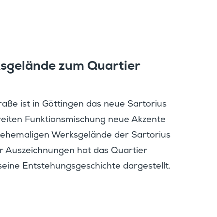
s­ge­lände zum Quartier
e ist in Göttingen das neue Sarto­rius
eiten Funkti­ons­mi­schung neue Akzente
ehema­ligen Werks­ge­lände der Sarto­rius
r Auszeich­nungen hat das Quartier
seine Entste­hungs­ge­schichte dargestellt.