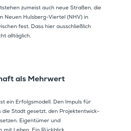
tstehen zumeist auch neue Straßen, die
m Neuen Hulsberg-Viertel (NHV) in
chen fest. Dass hier ausschließ­lich
t alltäglich.
haft als Mehrwert
st ein Erfolgs­mo­dell. Den Impuls für
die Stadt gesetzt, den Projekt­ent­wick­
zusetzen. Eigen­tümer und
 mit Leben. Ein Rückblick.