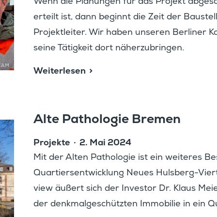
Wenn die Planungen für das Projekt abgesc
erteilt ist, dann beginnt die Zeit der Bauste
Projekt­leiter. Wir haben unseren Berliner
seine Tätig­keit dort näherzubringen.
EAM
Weiter­lesen
Alte Patho­logie Bremen
Projekte
2. Mai 2024
Mit der Alten Patho­logie ist ein weiteres 
Quartiers­ent­wick­lung Neues Hulsberg-Vier
view äußert sich der Investor Dr. Klaus Me
der denkmal­ge­schützten Immobilie in ein 