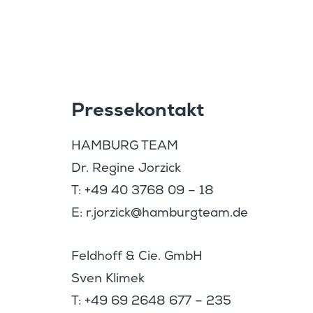
Presse­kon­takt
HAMBURG TEAM
Dr. Regine Jorzick
T: +49 40 3768 09 – 18
E:
oj.r
kcizr
bmah@
etgru
ed.ma
Feldhoff & Cie. GmbH
Sven Klimek
T: +49 69 2648 677 – 235