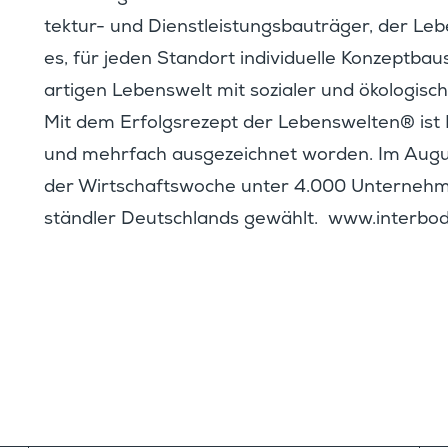
tektur- und Dienst­leis­tungs­bau­träger, der Leb
es, für jeden Standort indivi­du­elle Konzept­bau
ar­tigen Lebens­welt mit sozialer und ökolo­gi­sc
Mit dem Erfolgs­re­zept der Lebens­welten® i
und mehrfach ausge­zeichnet worden. Im Aug
der Wirtschafts­woche unter 4.000 Unter­nehme
ständler Deutsch­lands gewählt.
www.interbod