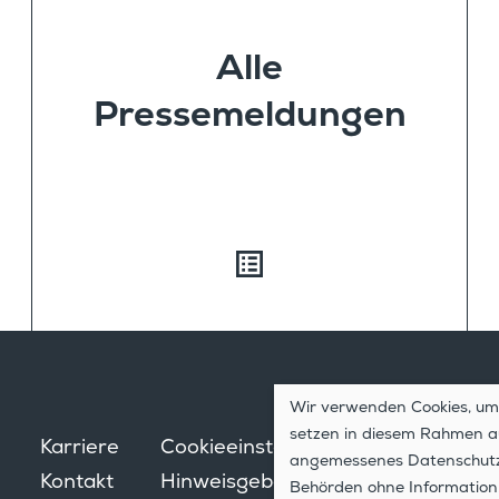
Alle
Pressemeldungen
Wir verwenden Cookies, um 
setzen in diesem Rahmen au
Karriere
Cookie­ein­stel­lungen
Daten­sch
angemessenes Datenschutzni
Kontakt
Hinweis­ge­ber­system
Impress
Behörden ohne Information, 