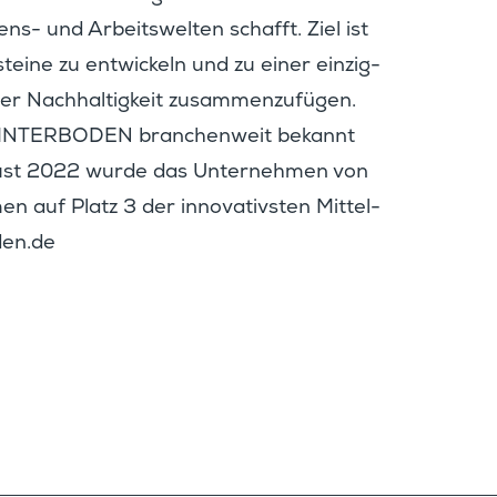
ens- und Arbeits­welten schafft. Ziel ist
­steine zu entwi­ckeln und zu einer einzig­
her Nachhal­tig­keit zusam­men­zu­fügen.
st INTERBODEN branchen­weit bekannt
ust 2022 wurde das Unter­nehmen von
n auf Platz 3 der innova­tivsten Mittel­
en.de