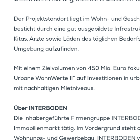
wissen aus Erfah­rung, dass die erwor­benen 
Der Projekt­standort liegt im Wohn- und Geschäf
besticht durch eine gut ausge­bil­dete Infra­stru
Kitas, Ärzte sowie Läden des tägli­chen Bedarfs
Umgebung aufzufinden.
Mit einem Zielvo­lumen von 450 Mio. Euro fo
Urbane WohnWerte II“ auf Inves­ti­tionen in ur
mit nachhal­tigen Mietniveaus.
Über INTERBODEN
Die inhaber­ge­führte Firmen­gruppe INTERBO
Immobi­li­en­markt tätig. Im Vorder­grund steht d
Wohnungs- und Gewer­bebau. INTERBODEN verste