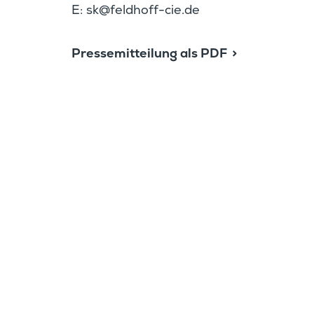
E:
@ks
hdlef
c-ffo
ed.ei
Presse­mit­tei­lung als PDF
Hier finden Sie die Presse­m