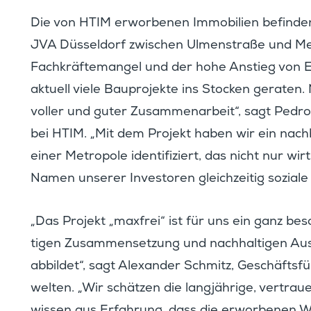
Die von HTIM erwor­benen Immobi­lien befinde
JVA Düssel­dorf zwischen Ulmen­straße und Me
it­tei­lung als PDF-Datei
Fachkräf­te­mangel und der hohe Anstieg von E
aktuell viele Baupro­jekte ins Stocken geraten.
voller und guter Zusam­men­ar­beit“, sagt Ped
bei HTIM. „Mit dem Projekt haben wir ein nachhal­
einer Metro­pole identi­fi­ziert, das nicht nur wi
Namen unserer Inves­toren gleich­zeitig sozial
„Das Projekt „maxfrei“ ist für uns ein ganz bes
tigen Zusam­men­set­zung und nachhal­tigen Aus
abbildet“, sagt Alexander Schmitz, Geschäfts
welten. „Wir schätzen die langjäh­rige, vertrau