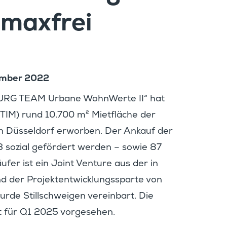
r maxfrei
ember 2022
BURG TEAM Urbane WohnWerte II“ hat
M) rund 10.700 m² Mietfläche der
“ in Düssel­dorf erworben. Der Ankauf der
 sozial geför­dert werden – sowie 87
äufer ist ein Joint Venture aus der in
er Projekt­ent­wick­lungs­sparte von
 Still­schweigen verein­bart. Die
ist für Q1 2025 vorgesehen.