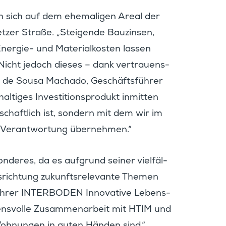
n sich auf dem ehema­ligen Areal der
tzer Straße. „Steigende Bauzinsen,
nergie- und Materi­al­kosten lassen
 Nicht jedoch dieses – dank vertrau­ens­
ro de Sousa Machado, Geschäfts­führer
tiges Inves­ti­ti­ons­pro­dukt inmitten
rtschaft­lich ist, sondern mit dem wir im
e Verant­wor­tung übernehmen.“
on­deres, da es aufgrund seiner vielfäl­
rich­tung zukunfts­re­le­vante Themen
­führer INTERBODEN Innova­tive Lebens­
­ens­volle Zusam­men­ar­beit mit HTIM und