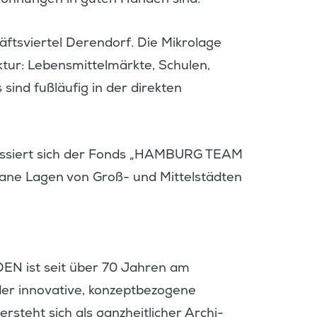
Wohnungen in guten Händen sind.“
ts­viertel Deren­dorf. Die Mikro­lage
ktur: Lebens­mit­tel­märkte, Schulen,
 sind fußläufig in der direkten
kus­siert sich der Fonds „HAMBURG TEAM
bane Lagen von Groß- und Mittel­städten
DEN ist seit über 70 Jahren am
er innova­tive, konzept­be­zo­gene
ht sich als ganzheit­li­cher Archi­