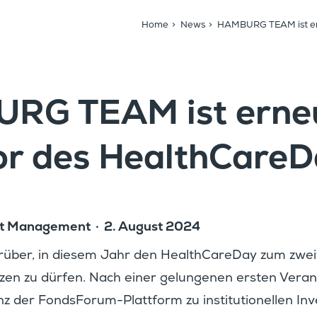
Home
>
News
>
HAMBURG TEAM ist er
RG TEAM ist erne
r des HealthCareD
nt Manage­ment
2. August 2024
rüber, in diesem Jahr den Health­CareDay zum zwei
zen zu dürfen. Nach einer gelun­genen ersten Veran­
z der Fonds­Forum-Platt­form zu insti­tu­tio­nellen Inve