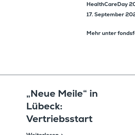
Health­CareDay 2
17. September 2024
Mehr unter fonds
Hier
„Neue Meile“ in
Lübeck:
Vertriebsstart
Weiterlesen