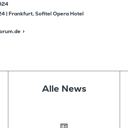
024
 | Frank­furt, Sofitel Opera Hotel
forum.de
 gelangen Sie zur FondsForum-Website
Alle News