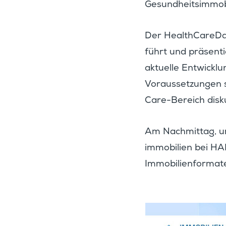
Gesund­heits­im­mo­
Der Health­CareDay
führt und präsen­t
aktuelle Entwick­lu
Voraus­set­zungen 
Care-Bereich disku
Am Nachmittag, um 
im­mo­bi­lien be
Immobi­li­en­for­ma