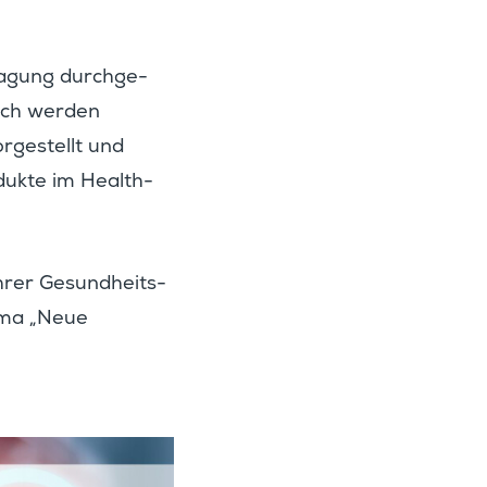
a­gung durch­ge­
urch werden
orge­stellt und
­dukte im Health-
hrer Gesund­heits­
ema „Neue