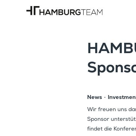
HAMBU
Sponso
News
Invest­me
Wir freuen uns da
Sponsor unter­stüt
findet die Konfe­ren