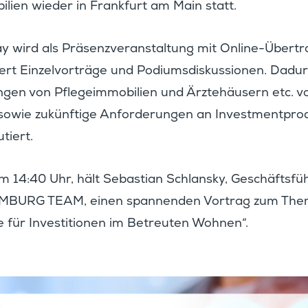
bi­lien wieder in Frank­furt am Main statt.
 wird als Präsenz­ver­an­stal­tung mit Online-Übertr
iert Einzel­vor­träge und Podiums­dis­kus­sionen. Dad
ngen von Pflege­im­mo­bi­lien und Ärzte­häu­sern etc. v
sowie zukünf­tige Anfor­de­rungen an Invest­ment­pro
tiert.
14:40 Uhr, hält Sebas­tian Schlansky, Geschäfts­fü
i HAMBURG TEAM, einen spannenden Vortrag zum Th
te für Inves­ti­tionen im Betreuten Wohnen“.