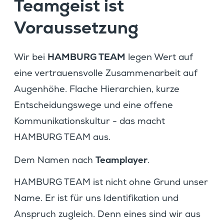
Teamgeist ist
Voraussetzung
HAMBURG TEAM
Wir bei
legen Wert auf
eine vertrau­ens­volle Zusam­men­ar­beit auf
Augen­höhe. Flache Hierar­chien, kurze
Entschei­dungs­wege und eine offene
Kommu­ni­ka­ti­ons­kultur - das macht
HAMBURG TEAM aus.
Teamplayer
Dem Namen nach
.
HAMBURG TEAM ist nicht ohne Grund unser
Name. Er ist für uns Identi­fi­ka­tion und
Anspruch zugleich. Denn eines sind wir aus