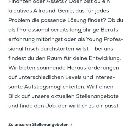
Finanzen oder Assets? Oder bist du ein
kreatives Allround-Genie, das für jedes
Problem die passende Lösung findet? Ob du
als Profes­sional bereits langjäh­rige Berufs­
er­fah­rung mitbringst oder als Young Profes­
sional frisch durch­starten willst – bei uns
findest du den Raum für deine Entwick­lung.
Wir bieten spannende Heraus­for­de­rungen
auf unter­schied­li­chen Levels und inter­es­
sante Aufstiegs­mög­lich­keiten. Wirf einen
Blick auf unsere aktuellen Stellen­an­ge­bote
und finde den Job, der wirklich zu dir passt.
Zu unseren Stellenangeboten