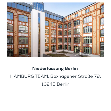
M
o
r
e
© Adrian Schulz
Nieder­las­sung Berlin
HAMBURG TEAM, Boxha­gener Straße 78,
10245 Berlin