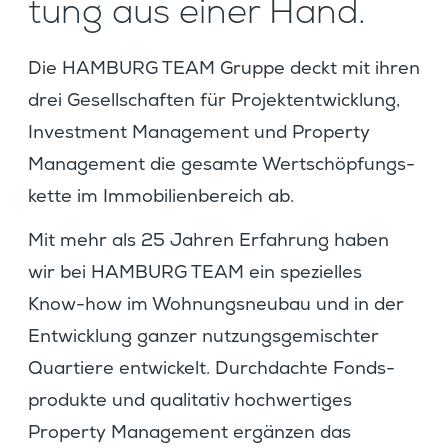
tung aus einer Hand.
Die HAMBURG TEAM Gruppe deckt mit ihren
drei Gesell­schaften für Projekt­ent­wick­lung,
Invest­ment Manage­ment und Property
Manage­ment die gesamte Wertschöp­fungs­
kette im Immobi­li­en­be­reich ab.
Mit mehr als 25 Jahren Erfah­rung haben
wir bei HAMBURG TEAM ein spezi­elles
Know-how im Wohnungs­neubau und in der
Entwick­lung ganzer nutzungs­ge­mischter
Quartiere entwi­ckelt. Durch­dachte Fonds­
pro­dukte und quali­tativ hochwer­tiges
Property Manage­ment ergänzen das