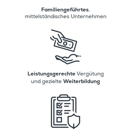
Famili­en­ge­führtes
,
mittel­stän­di­sches Unternehmen
Leistungs­ge­rechte
Vergütung
Weiter­bil­dung
und gezielte