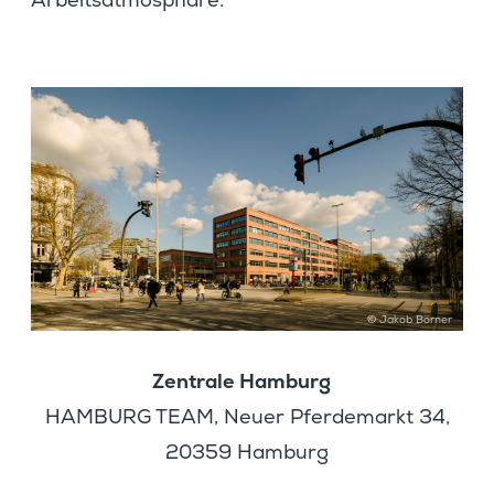
Arbeitsatmosphäre.
M
o
r
e
© Jakob Börner
Zentrale Hamburg
HAMBURG TEAM, Neuer Pferde­markt 34,
20359 Hamburg