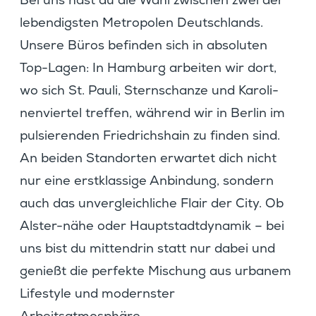
Bei uns hast du die Wahl zwischen zwei der
leben­digsten Metro­polen Deutsch­lands.
Unsere Büros befinden sich in absoluten
Top-Lagen: In Hamburg arbeiten wir dort,
wo sich St. Pauli, Stern­schanze und Karoli­
nen­viertel treffen, während wir in Berlin im
pulsie­renden Fried­richs­hain zu finden sind.
An beiden Stand­orten erwartet dich nicht
nur eine erstklas­sige Anbin­dung, sondern
auch das unver­gleich­liche Flair der City. Ob
Alster-nähe oder Haupt­stadt­dy­namik – bei
uns bist du mitten­drin statt nur dabei und
genießt die perfekte Mischung aus urbanem
Lifestyle und modernster