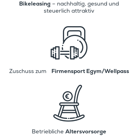
Bikelea­sing
– nachhaltig, gesund und
steuer­lich attraktiv
Firmen­sport Egym/Wellpass
Zuschuss zum
Alters­vor­sorge
Betrieb­liche