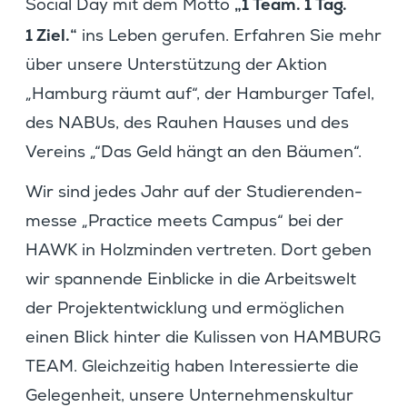
„1 Team. 1 Tag.
Social Day mit dem Motto
1 Ziel.“
ins Leben gerufen. Erfahren Sie mehr
über unsere Unter­stüt­zung der Aktion
„Hamburg räumt auf“, der Hamburger Tafel,
des NABUs, des Rauhen Hauses und des
Vereins „“Das Geld hängt an den Bäumen“.
Wir sind jedes Jahr auf der Studie­ren­den­
messe „Practice meets Campus“ bei der
HAWK in Holzminden vertreten. Dort geben
wir spannende Einblicke in die Arbeits­welt
der Projekt­ent­wick­lung und ermög­li­chen
einen Blick hinter die Kulissen von HAMBURG
TEAM. Gleich­zeitig haben Inter­es­sierte die
Gelegen­heit, unsere Unter­neh­mens­kultur