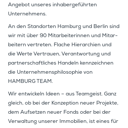
Angebot unseres inhaber­ge­führten
Unternehmens.
An den Stand­orten Hamburg und Berlin sind
wir mit über 90 Mitar­bei­te­rinnen und Mitar­
bei­tern vertreten. Flache Hierar­chien und
die Werte Vertrauen, Verant­wor­tung und
partner­schaft­li­ches Handeln kennzeichnen
die Unter­neh­mens­phi­lo­so­phie von
HAMBURG TEAM.
Wir entwi­ckeln Ideen – aus Teamgeist. Ganz
gleich, ob bei der Konzep­tion neuer Projekte,
dem Aufsetzen neuer Fonds oder bei der
Verwal­tung unserer Immobi­lien, ist eines für