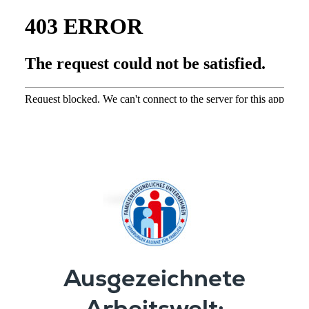
Ausge­zeich­nete
Arbeitswelt: