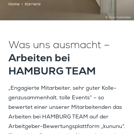
Home
>
Karriere
© Sinje Hasheider
Was uns ausmacht –
Arbeiten bei
HAMBURG TEAM
„Engagierte Mitar­beiter, sehr guter Kolle­
gen­zu­sam­men­halt, tolle Events“ – so
bewertet einer unserer Mitar­bei­tenden das
Arbeiten bei HAMBURG TEAM auf der
Arbeit­geber-Bewer­tungs­platt­form „kununu“.