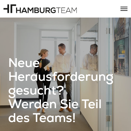
O
p
e
n
M
e
n
u
Neue
Herausforderung
gesucht?
Werden Sie Teil
des Teams!