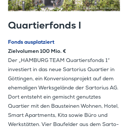
© Werner Huthmacher
Quartier­fonds I
Fonds ausplat­ziert
Zielvo­lumen 100 Mio. €
Der „HAMBURG TEAM Quartiers­fonds 1“
inves­tiert in das neue Sarto­rius Quartier in
Göttingen, ein Konver­si­ons­pro­jekt auf dem
ehema­ligen Werks­ge­lände der Sarto­rius AG.
Dort entsteht ein gemischt genutztes
Quartier mit den Bausteinen Wohnen, Hotel,
Smart Apart­ments, Kita sowie Büro und
Werkstätten. Vier Baufelder aus dem Sarto­