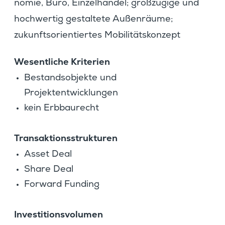
nomie, Büro, Einzel­handel; großzü­gige und
hochwertig gestal­tete Außen­räume;
zukunfts­ori­en­tiertes Mobilitätskonzept
Wesent­liche Kriterien
Bestands­ob­jekte und
Projektentwicklungen
kein Erbbau­recht
Trans­ak­ti­ons­struk­turen
Asset Deal
Share Deal
Forward Funding
Inves­ti­ti­ons­vo­lumen