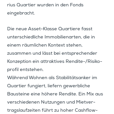
rius Quartier wurden in den Fonds
eingebracht.
Die neue Asset-Klasse Quartiere fasst
unter­schied­liche Immobi­li­en­arten, die in
einem räumli­chen Kontext stehen,
zusammen und lässt bei entspre­chender
Konzep­tion ein attrak­tives Rendite-/Risi­ko­
profil entstehen.
Während Wohnen als Stabi­li­täts­anker im
Quartier fungiert, liefern gewerb­liche
Bausteine eine höhere Rendite. Ein Mix aus
verschie­denen Nutzungen und Mietver­
trags­lauf­zeiten führt zu hoher Cashflow-