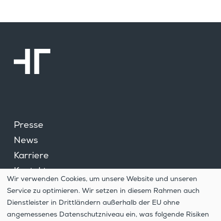
Presse
News
Karriere
Kontakt
Wir verwenden Cookies, um unsere Website und unseren
Cookie­ein­stel­lungen
Service zu optimieren. Wir setzen in diesem Rahmen auch
Hinweis­ge­ber­system
Dienstleister in Drittländern außerhalb der EU ohne
angemessenes Datenschutzniveau ein, was folgende Risiken
Daten­schutz