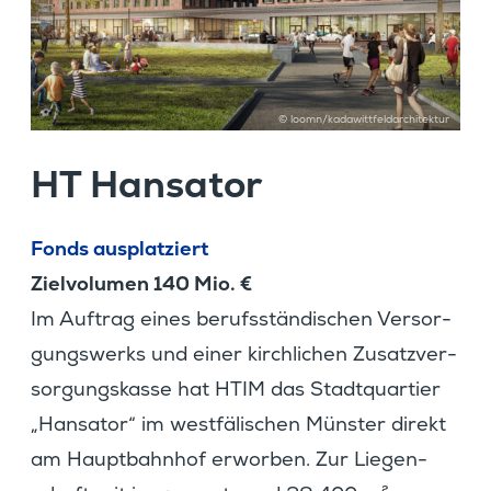
© loomn/kadawittfeldarchitektur
HT Hansator
Fonds ausplat­ziert
Zielvo­lumen 140 Mio. €
Im Auftrag eines berufs­stän­di­schen Versor­
gungs­werks und einer kirch­li­chen Zusatz­ver­
sor­gungs­kasse hat HTIM das Stadt­quar­tier
„Hansator“ im westfä­li­schen Münster direkt
am Haupt­bahnhof erworben. Zur Liegen­