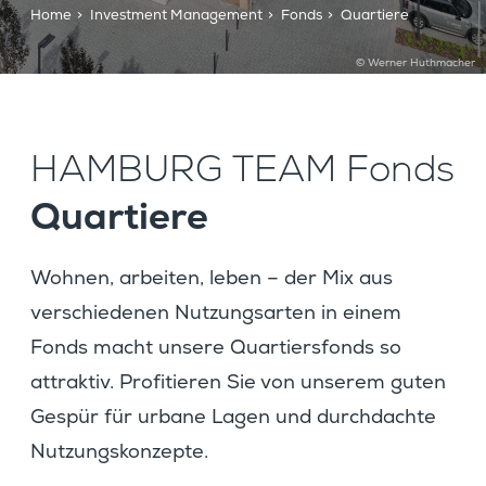
Home
>
Investment Management
>
Fonds
>
Quartiere
© Werner Huthmacher
HAMBURG TEAM Fonds
Quartiere
Wohnen, arbeiten, leben – der Mix aus
verschie­denen Nutzungs­arten in einem
Fonds macht unsere Quartiers­fonds so
attraktiv. Profi­tieren Sie von unserem guten
Gespür für urbane Lagen und durch­dachte
Nutzungskonzepte.