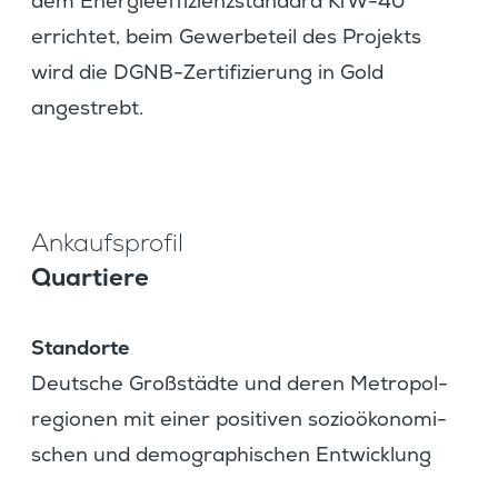
dem Energie­ef­fi­zi­enz­stan­dard KfW-40
errichtet, beim Gewer­be­teil des Projekts
wird die DGNB-Zerti­fi­zie­rung in Gold
angestrebt.
Ankaufs­profil
Quartiere
Stand­orte
Deutsche Großstädte und deren Metro­pol­
re­gionen mit einer positiven sozio­öko­no­mi­
schen und demogra­phi­schen Entwicklung