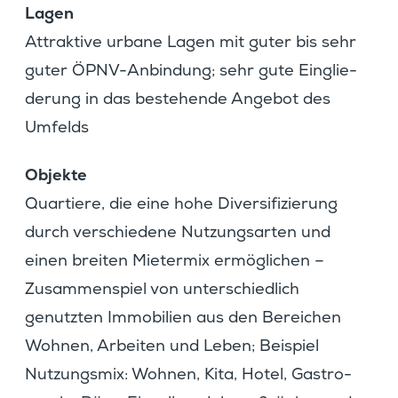
Lagen
Attrak­tive urbane Lagen mit guter bis sehr
guter ÖPNV-Anbin­dung; sehr gute Einglie­
de­rung in das bestehende Angebot des
Umfelds
Objekte
Quartiere, die eine hohe Diver­si­fi­zie­rung
durch verschie­dene Nutzungs­arten und
einen breiten Mietermix ermög­li­chen –
Zusam­men­spiel von unter­schied­lich
genutzten Immobi­lien aus den Berei­chen
Wohnen, Arbeiten und Leben; Beispiel
Nutzungsmix: Wohnen, Kita, Hotel, Gastro­