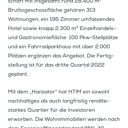
schaft mit insge­samt rund 28.400 m²
Brutto­ge­schoss­fläche gehören 313
Wohnungen, ein 195 Zimmer umfas­sendes
Hotel sowie knapp 2.300 m² Einzel­han­dels-
und Gastro­no­mie­fläche. 100 Pkw-Stell­plätze
und ein Fahrrad­park­haus mit über 2.000
Plätzen ergänzen das Angebot. Die Fertig­
stel­lung ist für das dritte Quartal 2022
geplant.
Mit dem „Hansator“ hat HTIM ein sowohl
nachhal­tiges als auch langfristig rendi­te­
starkes Quartier für die Inves­toren
erworben. Die Wohnim­mo­bi­lien werden nach