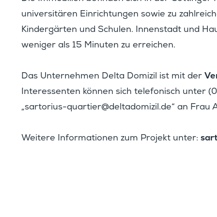
univer­si­tären Einrich­tungen sowie zu zahlrei­c
Kinder­gärten und Schulen. Innen­stadt und H
weniger als 15 Minuten zu erreichen.
Ve
Das Unter­nehmen Delta Domizil ist mit der
Inter­es­senten können sich telefo­nisch unter
„
tras
suiro
rauq-
@reit
atled
zimod
ed.li
“ an Frau 
sar
Weitere Infor­ma­tionen zum Projekt unter: