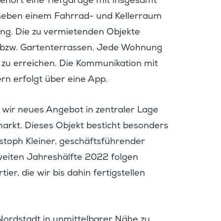
ehört eine Tiefga­rage mit insge­samt
 neben einem Fahrrad- und Keller­raum
gung. Die zu vermie­tenden Objekte
 bzw. Garten­ter­rassen. Jede Wohnung
zu errei­chen. Die Kommu­ni­ka­tion mit
ern erfolgt über eine App.
 wir neues Angebot in zentraler Lage
rkt. Dieses Objekt besticht beson­ders
s­toph Kleiner, geschäfts­füh­render
eiten Jahres­hälfte 2022 folgen
r, die wir bis dahin fertig­stellen
Nordstadt in unmit­tel­barer Nähe zu