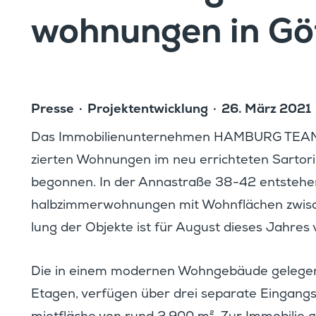
woh­nungen in Gö
Presse
Projekt­ent­wick­lung
26. März 2021
Das Immobi­li­en­un­ter­nehmen HAMBURG TEAM 
zierten Wohnungen im neu errich­teten Sarto­r
begonnen. In der Annastraße 38-42 entstehen d
halb­zim­mer­woh­nungen mit Wohnflä­chen zwis
lung der Objekte ist für August dieses Jahres
it­tei­lung als PDF-Datei
Die in einem modernen Wohnge­bäude gelegen
Etagen, verfügen über drei separate Eingangs