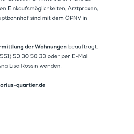
hen Einkaufs­mög­lich­keiten, Arztpraxen,
aupt­bahnhof sind mit dem ÖPNV in
rmitt­lung der Wohnungen
beauf­tragt.
 (0551) 50 30 50 33 oder per E-Mail
Ana Lisa Rossin wenden.
torius-quartier.de