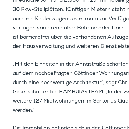
miet­fläche von rund 2.900 m². Zur Immobilie g
30 Pkw-Stell­plätzen. Künftigen Mietern steht
auch ein Kinder­wa­gen­ab­stell­raum zur Verfü­
verfügen variie­rend über Balkone oder Dach-
ist barrie­re­frei über die vorhan­denen Aufzüge 
der Hausver­wal­tung und weiteren Dienst­leis­t
„Mit den Einheiten in der Annastraße schaffen
auf dem nachge­fragten Göttinger Wohnungs­ma
durch eine hochwer­tige Archi­tektur“, sagt Chri
Gesell­schafter bei HAMBURG TEAM. „In der zw
weitere 127 Mietwoh­nungen im Sarto­rius Quartie
werden.“
Die Immobi­lien befinden sich in der Göttinger 