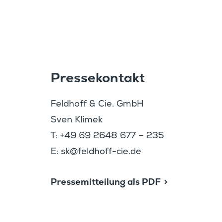
Presse­kon­takt
Feldhoff & Cie. GmbH
Sven Klimek
T: +49 69 2648 677 – 235
E:
@ks
hdlef
c-ffo
ed.ei
Presse­mit­tei­lung als PDF
Hier finden Sie die Presse­m