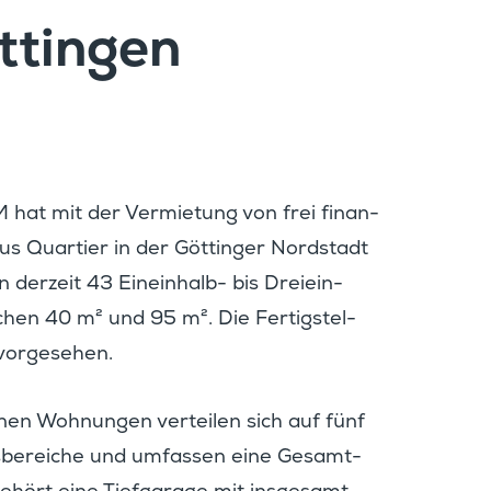
ttingen
hat mit der Vermie­tung von frei finan­
ius Quartier in der Göttinger Nordstadt
erzeit 43 Einein­halb- bis Dreiein­
chen 40 m² und 95 m². Die Fertig­stel­
 vorgesehen.
en Wohnungen verteilen sich auf fünf
­be­reiche und umfassen eine Gesamt­