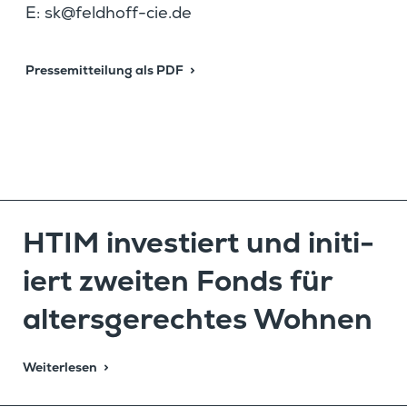
E:
@ks
hdlef
c-ffo
ed.ei
Presse­mit­tei­lung als PDF
Hier finden Sie die Presse­mit­tei­lung als PDF-Dat
HTIM inves­tiert und initi­
iert zweiten Fonds für
alters­ge­rechtes Wohnen
Weiterlesen