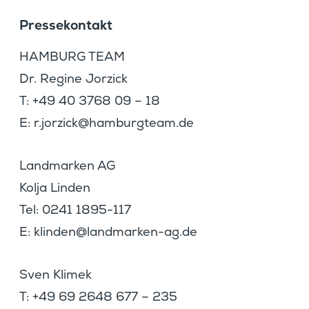
Presse­kon­takt
HAMBURG TEAM
Dr. Regine Jorzick
T: +49 40 3768 09 – 18
E:
oj.r
kcizr
bmah@
etgru
ed.ma
Landmarken AG
Kolja Linden
Tel: 0241 1895-117
E:
nilk
l@ned
amdna
-nekr
ed.ga
Sven Klimek
T: +49 69 2648 677 – 235