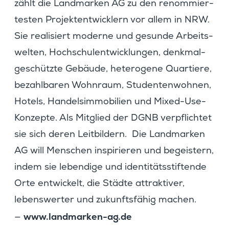
zählt die Landmarken AG zu den renom­mier­
testen Projekt­ent­wick­lern vor allem in NRW.
Sie reali­siert moderne und gesunde Arbeits­
welten, Hochschul­ent­wick­lungen, denkmal­
ge­schützte Gebäude, hetero­gene Quartiere,
bezahl­baren Wohnraum, Studen­ten­wohnen,
Hotels, Handels­im­mo­bi­lien und Mixed-Use-
Konzepte. Als Mitglied der DGNB verpflichtet
sie sich deren Leitbil­dern. Die Landmarken
AG will Menschen inspi­rieren und begeis­tern,
indem sie leben­dige und identi­täts­stif­tende
Orte entwi­ckelt, die Städte attrak­tiver,
lebens­werter und zukunfts­fähig machen.
www.landmarken-ag.de
—