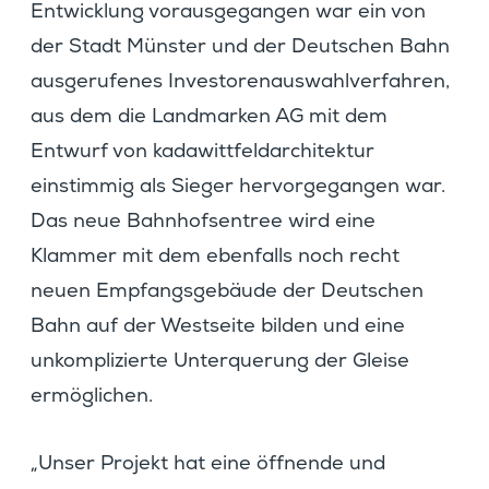
Entwick­lung voraus­ge­gangen war ein von
der Stadt Münster und der Deutschen Bahn
ausge­ru­fenes Inves­to­ren­aus­wahl­ver­fahren,
aus dem die Landmarken AG mit dem
Entwurf von kadawitt­feld­ar­chi­tektur
einstimmig als Sieger hervor­ge­gangen war.
Das neue Bahnhofs­en­tree wird eine
Klammer mit dem ebenfalls noch recht
neuen Empfangs­ge­bäude der Deutschen
Bahn auf der Westseite bilden und eine
unkom­pli­zierte Unter­que­rung der Gleise
ermöglichen.
„Unser Projekt hat eine öffnende und