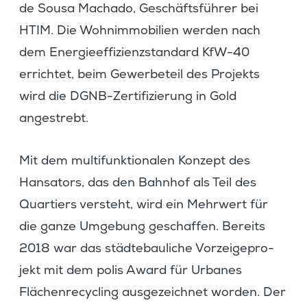
de Sousa Machado, Geschäfts­führer bei
HTIM. Die Wohnim­mo­bi­lien werden nach
dem Energie­ef­fi­zi­enz­stan­dard KfW-40
errichtet, beim Gewer­be­teil des Projekts
wird die DGNB-Zerti­fi­zie­rung in Gold
angestrebt.
Mit dem multi­funk­tio­nalen Konzept des
Hansa­tors, das den Bahnhof als Teil des
Quartiers versteht, wird ein Mehrwert für
die ganze Umgebung geschaffen. Bereits
2018 war das städte­bau­liche Vorzei­ge­pro­
jekt mit dem polis Award für Urbanes
Flächen­re­cy­cling ausge­zeichnet worden. Der