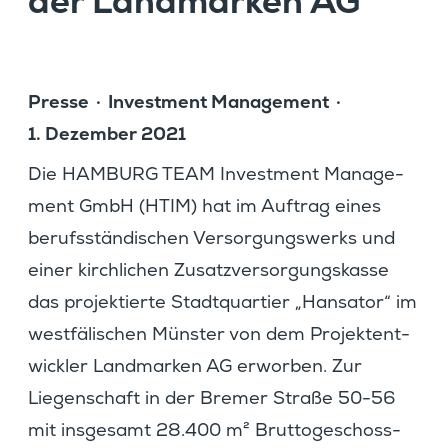
der Landmarken AG
Presse
Invest­ment Manage­ment
1. Dezember 2021
Die HAMBURG TEAM Invest­ment Manage­
ment GmbH (HTIM) hat im Auftrag eines
berufs­stän­di­schen Versor­gungs­werks und
einer kirch­li­chen Zusatz­ver­sor­gungs­kasse
das projek­tierte Stadt­quar­tier „Hansator“ im
westfä­li­schen Münster von dem Projekt­ent­
wickler Landmarken AG erworben. Zur
Liegen­schaft in der Bremer Straße 50-56
mit insge­samt 28.400 m² Brutto­ge­schoss­