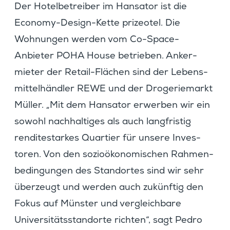
Der Hotel­be­treiber im Hansator ist die
Economy-Design-Kette prizeotel. Die
Wohnungen werden vom Co-Space-
Anbieter POHA House betrieben. Anker­
mieter der Retail-Flächen sind der Lebens­
mit­tel­händler REWE und der Droge­rie­markt
Müller. „Mit dem Hansator erwerben wir ein
sowohl nachhal­tiges als auch langfristig
rendi­te­starkes Quartier für unsere Inves­
toren. Von den sozio­öko­no­mi­schen Rahmen­
be­din­gungen des Stand­ortes sind wir sehr
überzeugt und werden auch zukünftig den
Fokus auf Münster und vergleich­bare
Univer­si­täts­stand­orte richten“, sagt Pedro