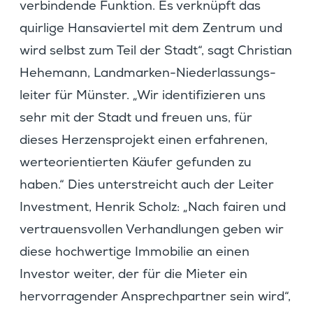
verbin­dende Funktion. Es verknüpft das
quirlige Hansa­viertel mit dem Zentrum und
wird selbst zum Teil der Stadt“, sagt Chris­tian
Hehemann, Landmarken-Nieder­las­sungs­
leiter für Münster. „Wir identi­fi­zieren uns
sehr mit der Stadt und freuen uns, für
dieses Herzens­pro­jekt einen erfah­renen,
werte­ori­en­tierten Käufer gefunden zu
haben.“ Dies unter­streicht auch der Leiter
Invest­ment, Henrik Scholz: „Nach fairen und
vertrau­ens­vollen Verhand­lungen geben wir
diese hochwer­tige Immobilie an einen
Investor weiter, der für die Mieter ein
hervor­ra­gender Ansprech­partner sein wird“,