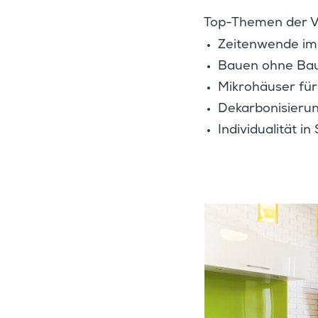
Top-Themen der V
Zeiten­wende i
Bauen ohne Baul
Mikro­häuser fü
Dekar­bo­ni­sie­
Indivi­dua­lität i