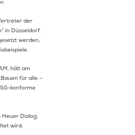
r.
Vertreter der
 in Düssel­dorf.
mgesetzt werden,
sbeispiele.
EAM, hält am
„Bauen für alle –
 ESG-konforme
n Heuer Dialog,
ltet wird.