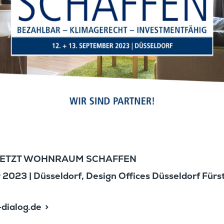
ss JETZT WOHNRAUM SCHAFFEN
2023 | Düssel­dorf, Design Offices Düssel­dorf Fürst
dialog.de
 gelangen Sie zur Heuer Dialog-Website