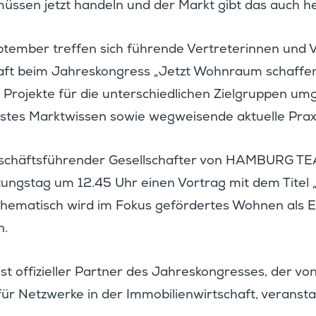
müssen jetzt handeln und der Markt gibt das auch he
tember treffen sich führende Vertre­te­rinnen und 
ft beim Jahres­kon­gress „Jetzt Wohnraum schaffen“
e Projekte für die unter­schied­li­chen Zielgruppen u
stes Markt­wissen sowie wegwei­sende aktuelle Praxi
geschäfts­füh­render Gesell­schafter von HAMBURG T
­tungstag um 12.45 Uhr einen Vortrag mit dem Titel 
 Thema­tisch wird im Fokus geför­dertes Wohnen als
n.
ffizi­eller Partner des Jahres­kon­gresses, der vo
r Netzwerke in der Immobi­li­en­wirt­schaft, veran­sta