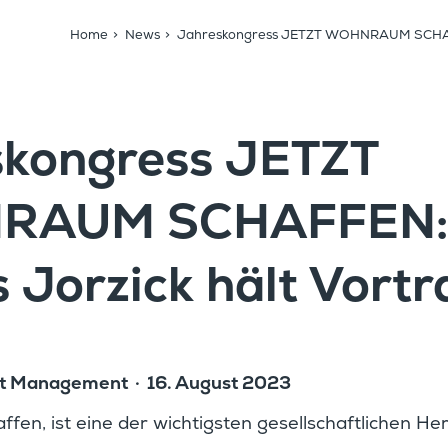
Home
>
News
>
Jahres­kon­gress JETZT WOHNRAUM SCHAFFE
­kon­gress JETZT
RAUM SCHAFFEN:
s Jorzick hält Vortr
nt Manage­ment
16. August 2023
n, ist eine der wichtigsten gesell­schaft­li­chen Her