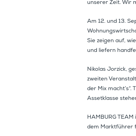
unserer Zeit. Wir 
Am 12. und 13. Sep
Wohnungs­wirt­scha
Sie zeigen auf, wi
und liefern handfe
Nikolas Jorzick, 
zweiten Veran­stal
der Mix macht’s“.
Asset­klasse stehe
HAMBURG TEAM ist o
dem Markt­führer fü