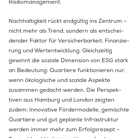
Risikomanagement.
Nachhal­tig­keit rückt endgültig ins Zentrum –
nicht mehr als Trend, sondern als entschei­
dender Faktor für Versi­cher­bar­keit, Finan­zie­
rung und Wertent­wick­lung. Gleich­zeitig
gewinnt die soziale Dimen­sion von ESG stark
an Bedeu­tung: Quartiere funktio­nieren nur,
wenn ökolo­gi­sche und soziale Aspekte
zusammen gedacht werden. Die Perspek­
tiven aus Hamburg und London zeigten
zudem: Innova­tive Förder­mo­delle, gemischte
Quartiere und gut geplante Infra­struktur
werden immer mehr zum Erfolgs­re­zept –