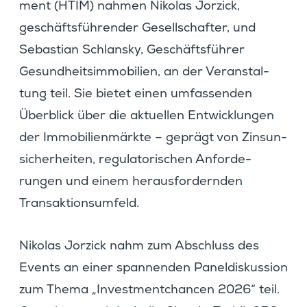
ment (HTIM) nahmen Nikolas Jorzick,
geschäfts­füh­render Gesell­schafter, und
Sebas­tian Schlansky, Geschäfts­führer
Gesund­heits­im­mo­bi­lien, an der Veran­stal­
tung teil. Sie bietet einen umfas­senden
Überblick über die aktuellen Entwick­lungen
der Immobi­li­en­märkte – geprägt von Zinsun­
si­cher­heiten, regula­to­ri­schen Anfor­de­
rungen und einem heraus­for­dernden
Transaktionsumfeld.
Nikolas Jorzick nahm zum Abschluss des
Events an einer spannenden Panel­dis­kus­sion
zum Thema „Invest­ment­chancen 2026“ teil.