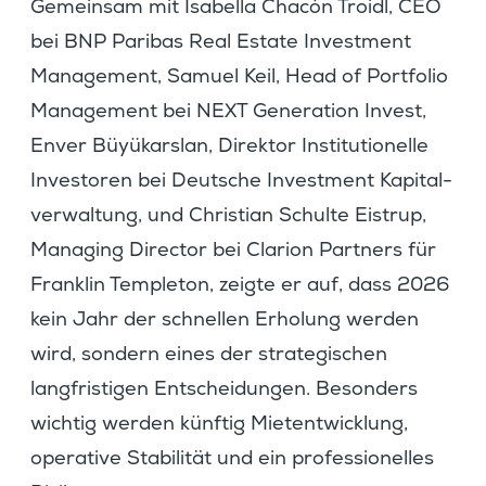
Gemeinsam mit Isabella Chacón Troidl, CEO
bei BNP Paribas Real Estate Invest­ment
Manage­ment, Samuel Keil, Head of Portfolio
Manage­ment bei NEXT Genera­tion Invest,
Enver Büyükarslan, Direktor Insti­tu­tio­nelle
Inves­toren bei Deutsche Invest­ment Kapital­
ver­wal­tung, und Chris­tian Schulte Eistrup,
Managing Director bei Clarion Partners für
Franklin Templeton, zeigte er auf, dass 2026
kein Jahr der schnellen Erholung werden
wird, sondern eines der strate­gi­schen
langfris­tigen Entschei­dungen. Beson­ders
wichtig werden künftig Mietent­wick­lung,
opera­tive Stabi­lität und ein profes­sio­nelles