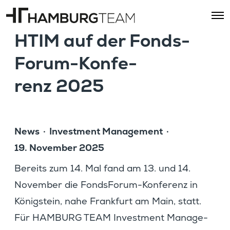
O
p
HTIM auf der Fonds­
e
n
M
Forum-Konfe­
e
n
renz 2025
u
News
Invest­ment Manage­ment
19. November 2025
Bereits zum 14. Mal fand am 13. und 14.
November die Fonds­Forum-Konfe­renz in
König­stein, nahe Frank­furt am Main, statt.
Für HAMBURG TEAM Invest­ment Manage­