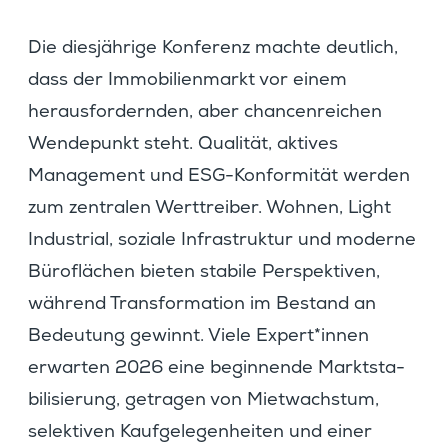
Die diesjäh­rige Konfe­renz machte deutlich,
dass der Immobi­li­en­markt vor einem
heraus­for­dernden, aber chancen­rei­chen
Wende­punkt steht. Qualität, aktives
Manage­ment und ESG-Konfor­mität werden
zum zentralen Werttreiber. Wohnen, Light
Indus­trial, soziale Infra­struktur und moderne
Büroflä­chen bieten stabile Perspek­tiven,
während Trans­for­ma­tion im Bestand an
Bedeu­tung gewinnt. Viele Expert*innen
erwarten 2026 eine begin­nende Markt­sta­
bi­li­sie­rung, getragen von Mietwachstum,
selek­tiven Kaufge­le­gen­heiten und einer