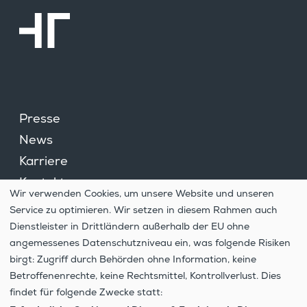
Presse
News
Karriere
Kontakt
Wir verwenden Cookies, um unsere Website und unseren
Cookie­ein­stel­lungen
Service zu optimieren. Wir setzen in diesem Rahmen auch
Hinweis­ge­ber­system
Dienstleister in Drittländern außerhalb der EU ohne
angemessenes Datenschutzniveau ein, was folgende Risiken
Daten­schutz
birgt: Zugriff durch Behörden ohne Information, keine
Impressum
Betroffenenrechte, keine Rechtsmittel, Kontrollverlust. Dies
findet für folgende Zwecke statt: