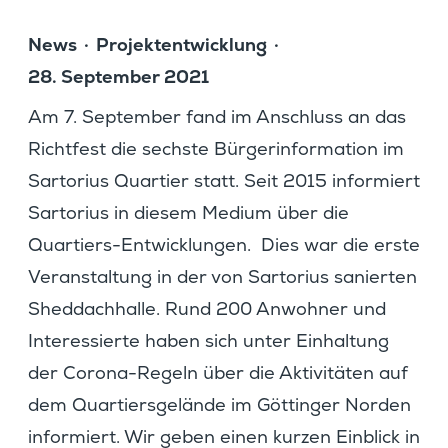
News
Projekt­ent­wick­lung
28. September 2021
Am 7. September fand im Anschluss an das
Richt­fest die sechste Bürger­infor­ma­tion im
Sarto­rius Quartier statt. Seit 2015 infor­miert
Sarto­rius in diesem Medium über die
Quartiers-Entwick­lungen. Dies war die erste
Veran­stal­tung in der von Sarto­rius sanierten
Sheddach­halle. Rund 200 Anwohner und
Inter­es­sierte haben sich unter Einhal­tung
der Corona-Regeln über die Aktivi­täten auf
dem Quartiers­ge­lände im Göttinger Norden
infor­miert. Wir geben einen kurzen Einblick in